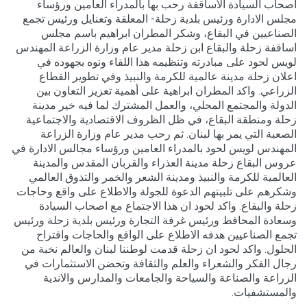
أصحاب السيادة الأساقفة رحب بها بالمدراء العامين ورؤساء
مجلس الادارة ورئيس بلدية زحلة- المعلقة وتعنايل ورئيس تجمع
الصناعيين في البقاع، وشكر المطران ابراهيم باسم مجلس
اساقفة زحلة والبقاع ابن زحلة مدير عام وزارة الزراعة المهندس
لويس لحود على مبادرته وتنظيمه هذا اللقاء ونوه بجهوده في
اعلان زحلة مدينة عالمية للكرمة والنبيذ وفي تطوير القطاع
الزراعي. واكد المطران ابراهية على أهمية تعزيز التعاون بين
الدولة والمجتمع المحلي، والعمل المشترك لما فيه خير مدينة
زحلة ومنطقة البقاع، في ظل الظروف الاقتصادية والاجتماعية
الصعبة التي يمر بها لبنان. ثم رحب مدير عام وزارة الزراعة
المهندس لويس لحود بالمدراء العامين ورؤساء مجالس الادارة في
عروس البقاع زحلة مدينة العذراء والقربان المقدس والمدينة
العالمية للكرمة والنبيذ ومدينة الشعر والخمر والتذوق العالمي
وشكرهم على تلبيتهم الدعوة للجولة والاطلاع على واقع وحاجات
زحلة والبقاع. واكد لحود ان هذا الاجتماع مع اصحاب السيادة
وسعادة المحافظ ورئيس غرفة التجارة ورئيس بلدية زحلة ورئيس
تجمع الصناعيين هدفه الاطلاع على الواقع والحاجات واقتراح
الحلول. واكد لحود ان زحلة قدمت لوطننا لبنان والعالم نخبة من
رجال الفكر والشعراء والعلم والثقافة وتحضن الاستثمارات في
الزراعة والصناعة والسياحة والجامعات والمدارس والاندية
والمستشفيات.