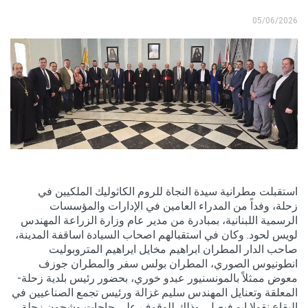
05/06/2026
استقبلت مطرانية سيدة النجاة للروم الكاثوليك الملكيين في
زحلة، وفداً من المدراء العامين في الإدارات والمؤسسات
الرسمية اللبنانية، بمبادرة من مدير عام وزارة الزراعة المهندس
لويس لحود. وكان في استقبالهم اصحاب السيادة اساقفة المدينة،
صاحب الدار المطران ابراهيم مخايل ايراهيم المتروبوليت
انطونيوس الصوري، المطران بولس سفر والمطران جوزف
معوض ممثلاً بالمونسنيور عبدو خوري، بحضور رئيس بلدية زحلة-
المعلقة وتعنايل المهندس سليم غزالة ورئيس تجمع الصناعيين في
البقاع نقولا ابو فيصل، وذلك للوقوف على حاجات وشجون زحلة