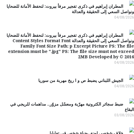
المطران إبراهيم في ذكرى تفجير مرفأ بيروت: لنحفظ الأمانة للضحايا
اصل السعي إلى الحقيقة والعدالة
04/08/2
المطران إبراهيم في ذكرى تفجير مرفأ بيروت: لنحفظ الأمانة للضحايا
ونواصل السعي إلى الحقيقة والعدالة Content Styles Format Font
Family Font Size Path: p Excerpt Picture PS: The f
extension must be ".jpg" PS: The file size must not exc
2MB Developed by © 20
04/08/2
الجيش اللبناني يضبط ص و ا ريخ مهربة من سوريا
04/08/2
ضبط سجائر الكترونية مهرّبة ومعسّل مزوّر.. مداهمات للريجي في
قاع
03/08/2
خلاف شخصي اودى بحياة شخص في تعلبايا